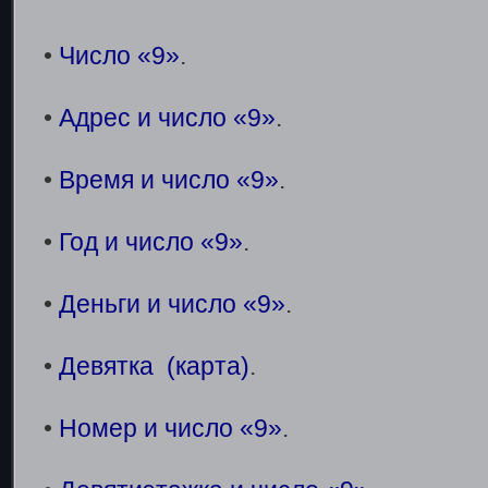
•
Число «9»
.
•
Адрес и число «9»
.
•
Время и число «9»
.
•
Год и число «9»
.
•
Деньги и число «9»
.
•
Девятка (карта)
.
•
Номер и число «9»
.