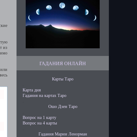
ские
стую
т из
димо
ГАДАНИЯ ОНЛАЙН
 или
весь
Карты Таро
.
Карта дня
Гадания на картах Таро
.
Ошо Дзен Таро
.
Вопрос на 1 карту
Вопрос на 4 карты
.
Гадания Марии Ленорман