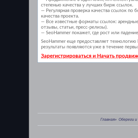
степенью качества у лучших бирж ссылок.
— Регулярная проверка качества ссылок по 
качества проекта.
— Все известные форматы ссылок: арендные 
отзывы, статьи, пресс-релизы).
— SeoHammer покажет, где рост или падение
SeoHammer еще предоставляет технологию
результаты появляются уже в течение первы
Зарегистрироваться и Начать продви
Главная»
Обереги и