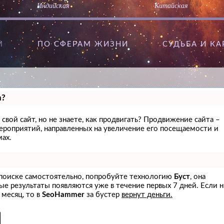
Индийская
Китайская
М
ПО СФЕРАМ ЖИЗНИ
CУДЬБА И К
а?
свой сайт, но не знаете, как продвигать? Продвижение сайта –
мероприятий, направленных на увеличение его посещаемости и
ах.
в поиске самостоятельно, попробуйте технологию
Буст
, она
вые результаты появляются уже в течение первых 7 дней. Если 
 месяц, то в
SeoHammer
за бустер
вернут деньги.