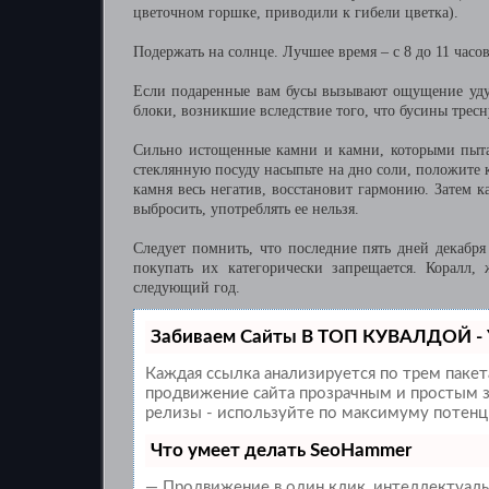
цветочном горшке, приводили к гибели цветка).
Подержать на солнце. Лучшее время – с 8 до 11 часов
Если подаренные вам бусы вызывают ощущение удуш
блоки, возникшие вследствие того, что бусины трес
Сильно истощенные камни и камни, которыми пыта
стеклянную посуду насыпьте на дно соли, положите к
камня весь негатив, восстановит гармонию. Затем 
выбросить, употреблять ее нельзя.
Следует помнить, что последние пять дней декабря
покупать их категорически запрещается. Коралл,
следующий год.
Забиваем Сайты В ТОП КУВАЛДОЙ - 
Каждая ссылка анализируется по трем паке
продвижение сайта прозрачным и простым за
релизы - используйте по максимуму потенц
Что умеет делать SeoHammer
— Продвижение в один клик, интеллектуаль