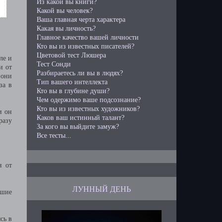
Из какой вы книги?
Какой вы человек?
Ваша главная черта характера
Какая вы личность?
Главное качество вашей личности
Кто вы из известных писателей?
Цветовой тест Люшера
ле и
Тест Сонди
и от
Разбираетесь ли вы в людях?
 они
Тип вашего интеллекта
за в
Кто вы в глубине души?
Чем одержимо ваше подсознание?
Кто вы из известных художников?
и он
Каков ваш истинный талант?
разу
За кого вы выйдите замуж?
Все тесты...
я от
ЛУННЫЙ ДЕНЬ
ьшие
сь в