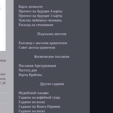
.
Карта личности
й
Прогноз на будущее 4 карты
Прогноз на будущее 3 карты
Чувства любимого человека
Расклад на отношения
.
Подсказки ангелов
.
Разговор с ангелом-хранителем
Совет ангела-хранителя
.
Космические послания
раль
.
Послания Арктурианцев
Частота дня
алам:
Карты Крайона
алов.
.
C.39.
Другие гадания
.
Индийский пасьянс
Гадание на кофейной гуще
Гадание на воске
Гадание по Книге Перемен
Гадание на песке