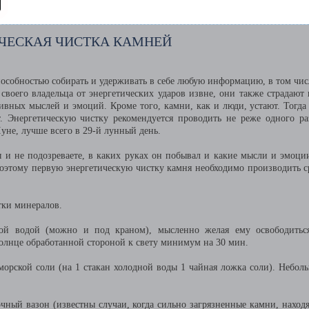
ЧЕСКАЯ ЧИСТКА КАМНЕЙ
особностью собирать и удерживать в себе любую информацию, в том чис
воего владельца от энергетических ударов извне, они также страдают 
ивных мыслей и эмоций. Кроме того, камни, как и люди, устают. Тогда
т. Энергетическую чистку рекомендуется проводить не реже одного ра
не, лучше всего в 29-й лунный день.
ы и не подозреваете, в каких руках он побывал и какие мысли и эмоци
Поэтому первую энергетическую чистку камня необходимо производить с
тки минералов.
ой водой (можно и под краном), мысленно желая ему освободитьс
олнце обработанной стороной к свету минимум на 30 мин.
орской соли (на 1 стакан холодной воды 1 чайная ложка соли). Небол
очный вазон (известны случаи, когда сильно загрязненные камни, находя