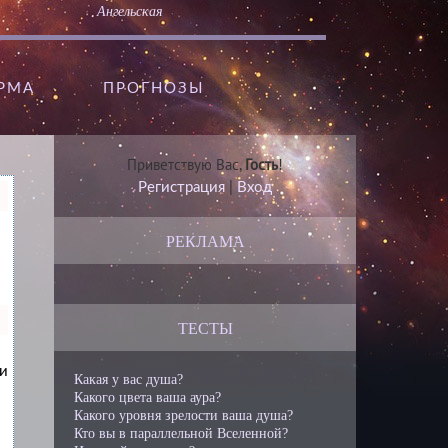
Ангельская
АРМА
ПРОГНОЗЫ
Приветствую Вас
,
Гость
!
Регистрация
|
Вход
РЕКЛАМА
ТЕСТЫ
ни
Какая у вас душа?
Какого цвета ваша аура?
Какого уровня зрелости ваша душа?
Кто вы в параллельной Вселенной?