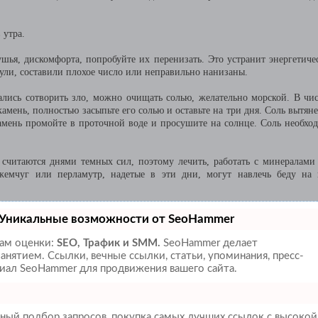
 утра.
ья, дискомфорта, попробуйте их перенизать. Это устранит энергетиче
нули, составили плохое число или неправильно нанизаны.
лись сотворить зло, можно очищать солью, желательно морской. В чи
амень, полностью засыпьте его солью и оставьте на три дня. Соль вытяне
камень промойте в проточной воде и просушите на солнце. Соль необхо
 считаются днями темных сил, поэтому лечить, работать с минералами
 жемчуг или перламутр, надетые в эти дни, могут навлечь беду на 
Уникальные возможности от SeoHammer
там оценки:
SEO, Трафик и SMM.
SeoHammer делает
нятием. Ссылки, вечные ссылки, статьи, упоминания, пресс-
иал SeoHammer для продвижения вашего сайта.
ный подбор запросов, покупка самых лучших ссылок с высокой