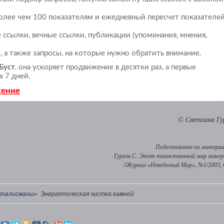
более чем 100 показателям и ежедневный пересчет показателе
ссылки, вечные ссылки, публикации (упоминания, мнения,
, а также запросы, на которые нужно обратить внимание.
Буст
, она ускоряет продвижение в десятки раз, а первые
х 7 дней.
жение
© Светлана Гу
Подготовлено по матери
Гураль С. Этот таинственный мир минер
//Журнал «Неведомый Мир», №1/2003, 
 талисманы»
Энергетическая чистка камней