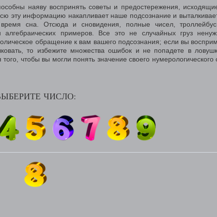
пособны наяву воспринять советы и предостережения, исходящи
 всю эту информацию накапливает наше подсознание и выталкивае
 время сна. Отсюда и сновидения, полные чисел, троллейбу
и алгебраических примеров. Все это не случайных груз нену
волическое обращение к вам вашего подсознания; если вы воспри
лковать, то избежите множества ошибок и не попадете в ловуш
 того, чтобы вы могли понять значение своего нумерологического 
.
ВЫБЕРИТЕ ЧИСЛО: