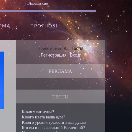
Ангельская
АРМА
ПРОГНОЗЫ
Приветствую Вас
,
Гость
!
Регистрация
|
Вход
РЕКЛАМА
ТЕСТЫ
Какая у вас душа?
Какого цвета ваша аура?
Какого уровня зрелости ваша душа?
Кто вы в параллельной Вселенной?