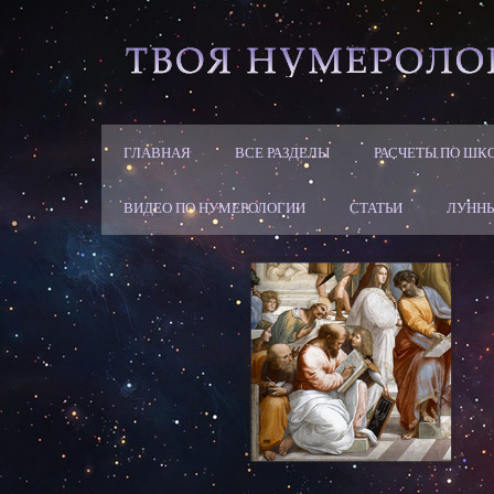
ГЛАВНАЯ
ВСЕ РАЗДЕЛЫ
РАСЧЕТЫ ПО ШК
ВИДЕО ПО НУМЕРОЛОГИИ
СТАТЬИ
ЛУННЫ