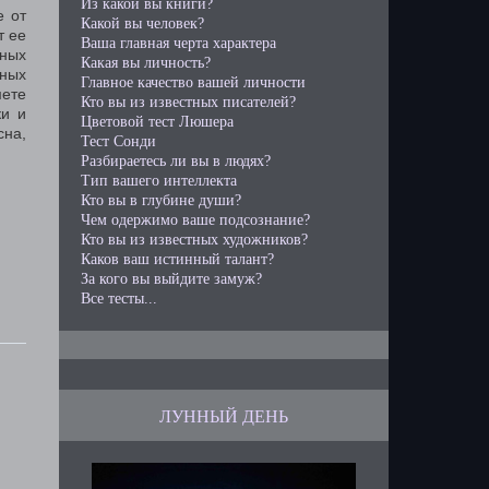
Из какой вы книги?
е от
Какой вы человек?
т ее
Ваша главная черта характера
сных
Какая вы личность?
жных
Главное качество вашей личности
мете
Кто вы из известных писателей?
ки и
Цветовой тест Люшера
сна,
Тест Сонди
Разбираетесь ли вы в людях?
Тип вашего интеллекта
Кто вы в глубине души?
Чем одержимо ваше подсознание?
Кто вы из известных художников?
Каков ваш истинный талант?
За кого вы выйдите замуж?
Все тесты...
ЛУННЫЙ ДЕНЬ