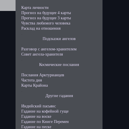
.
Карта личности
Прогноз на будущее 4 карты
Прогноз на будущее 3 карты
Чувства любимого человека
Расклад на отношения
.
Подсказки ангелов
.
Разговор с ангелом-хранителем
Совет ангела-хранителя
.
Космические послания
.
Послания Арктурианцев
Частота дня
Карты Крайона
.
Другие гадания
.
Индийский пасьянс
Гадание на кофейной гуще
Гадание на воске
Гадание по Книге Перемен
Гадание на песке