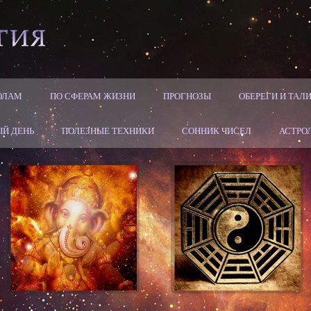
ОЛАМ
ПО СФЕРАМ ЖИЗНИ
ПРОГНОЗЫ
ОБЕРЕГИ И ТА
Й ДЕНЬ
ПОЛЕЗНЫЕ ТЕХНИКИ
СОННИК ЧИСЕЛ
АСТРО