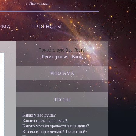
Ангельская
АРМА
ПРОГНОЗЫ
Приветствую Вас
,
Гость
!
Регистрация
|
Вход
ь
РЕКЛАМА
ТЕСТЫ
Какая у вас душа?
Какого цвета ваша аура?
Какого уровня зрелости ваша душа?
Кто вы в параллельной Вселенной?