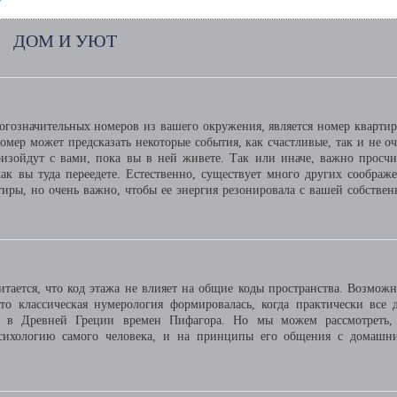
ДОМ И УЮТ
гозначительных номеров из вашего окружения, является номер квартир
омер может предсказать некоторые события, как счастливые, так и не оч
роизойдут с вами, пока вы в ней живете. Так или иначе, важно просчи
как вы туда переедете. Естественно, существует много других соображ
тиры, но очень важно, чтобы ее энергия резонировала с вашей собствен
тается, что код этажа не влияет на общие коды пространства. Возможн
то классическая нумерология формировалась, когда практически все 
 в Древней Греции времен Пифагора. Но мы можем рассмотреть,
психологию самого человека, и на принципы его общения с домашн