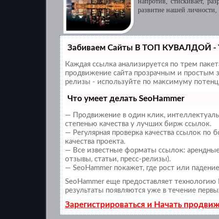
напротив, стискивает, ра
развитие нашей личности, 
Забиваем Сайты В ТОП КУВАЛДОЙ - 
Каждая ссылка анализируется по трем паке
продвижение сайта прозрачным и простым за
релизы - используйте по максимуму потенц
Что умеет делать SeoHammer
— Продвижение в один клик, интеллектуаль
степенью качества у лучших бирж ссылок.
— Регулярная проверка качества ссылок по 
качества проекта.
— Все известные форматы ссылок: арендные 
отзывы, статьи, пресс-релизы).
— SeoHammer покажет, где рост или падение
SeoHammer еще предоставляет технологию
результаты появляются уже в течение первы
Зарегистрироваться и Начать продви