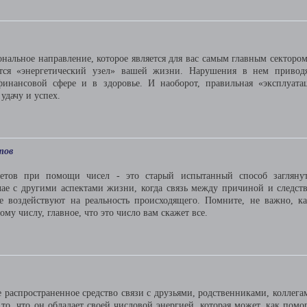
ональное направление, которое является для вас самым главным сектором
ется «энергетический узел» вашей жизни. Нарушения в нем привод
инансовой сфере и в здоровье. И наоборот, правильная «эксплуата
удачу и успех.
тов
етов при помощи чисел - это старый испытанный способ загляну
чае с другими аспектами жизни, когда связь между причиной и следст
е воздействуют на реальность происходящего. Помните, не важно, к
му числу, главное, что это число вам скажет все.
е распространенное средство связи с друзьями, родственниками, коллега
то, что он обладает своей числовой энергией, которая может, как помог