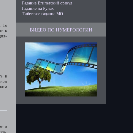
Гадание Египетский оракул
Гадание на Рунах
Тибетское гадание МО
. То
ВИДЕО ПО НУМЕРОЛОГИИ
ят к
ция»
ть в
вием
аким
ми и
ать,