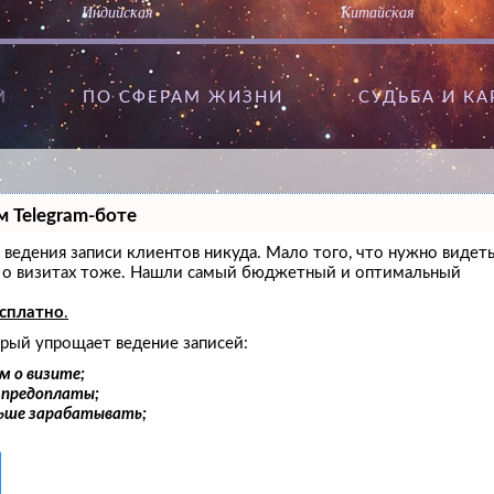
Индийская
Китайская
М
ПО СФЕРАМ ЖИЗНИ
CУДЬБА И К
м Telegram-боте
ез ведения записи клиентов никуда. Мало того, что нужно видет
ам о визитах тоже. Нашли самый бюджетный и оптимальный
есплатно
.
орый упрощает ведение записей:
м о визите;
и предоплаты;
льше зарабатывать;