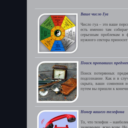
Ваше число Гуа
Число гуа – это ваше перс
есть именно там собира
серьезным проблемам в ф
нужного сектора приносит 
Поиск пропавших предме
Поиск потерянных предм
подсознание. Как и в слу
скрыта, ваши сомнения н
путем вы пришли к конечно
Номер вашего телефона
То, что телефон – наиболе
знакомыми, ясно всем. Но 