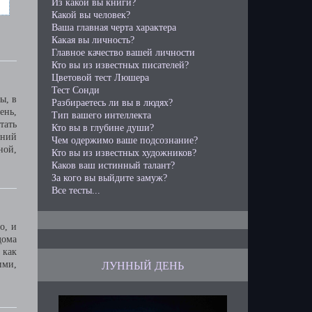
Из какой вы книги?
Какой вы человек?
Ваша главная черта характера
Какая вы личность?
Главное качество вашей личности
Кто вы из известных писателей?
Цветовой тест Люшера
Тест Сонди
ы, в
Разбираетесь ли вы в людях?
ень,
Тип вашего интеллекта
тать
Кто вы в глубине души?
ений
Чем одержимо ваше подсознание?
ной,
Кто вы из известных художников?
Каков ваш истинный талант?
За кого вы выйдите замуж?
Все тесты...
о, и
дома
 как
ЛУННЫЙ ДЕНЬ
ими,