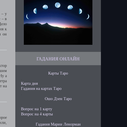
 – у
 – в
Дело
ия к
и он
ГАДАНИЯ ОНЛАЙН
ктор
ашим
Карты Таро
Ну а
.
етра
Карта дня
т на
Гадания на картах Таро
.
Ошо Дзен Таро
.
Вопрос на 1 карту
Вопрос на 4 карты
орое
.
или,
Гадания Марии Ленорман