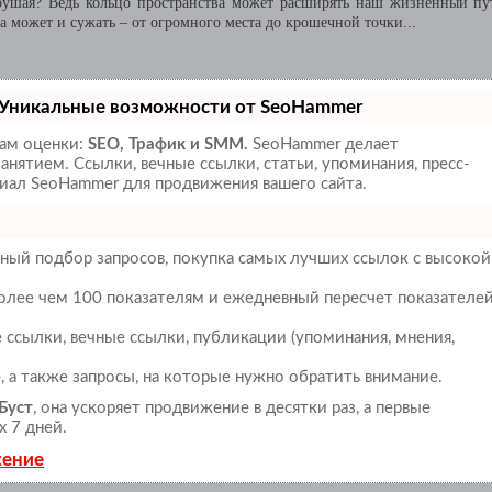
зрушая? Ведь кольцо пространства может расширять наш жизненный пу
а может и сужать – от огромного места до крошечной точки...
Уникальные возможности от SeoHammer
там оценки:
SEO, Трафик и SMM.
SeoHammer делает
нятием. Ссылки, вечные ссылки, статьи, упоминания, пресс-
иал SeoHammer для продвижения вашего сайта.
ный подбор запросов, покупка самых лучших ссылок с высокой
более чем 100 показателям и ежедневный пересчет показателе
ссылки, вечные ссылки, публикации (упоминания, мнения,
, а также запросы, на которые нужно обратить внимание.
Буст
, она ускоряет продвижение в десятки раз, а первые
х 7 дней.
жение