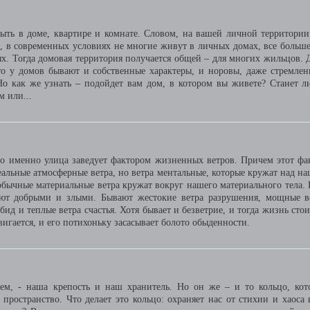
быть в доме, квартире и комнате. Словом, на вашей личной территории
а, в современных условиях не многие живут в личных домах, все больше
х. Тогда домовая территория получается общей – для многих жильцов. 
то у домов бывают и собственные характеры, и норовы, даже стремлен
о как же узнать – подойдет вам дом, в котором вы живете? Станет л
 или...
то именно улица заведует фактором жизненных ветров. Причем этот фа
еальные атмосферные ветра, но ветра ментальные, которые кружат над н
обычные материальные ветра кружат вокруг нашего материального тела. 
вают добрыми и злыми. Бывают жестокие ветра разрушения, мощные в
бид и теплые ветра счастья. Хотя бывает и безветрие, и тогда жизнь стои
вигается, и его потихоньку засасывает болото обыденности.
ем, - наша крепость и наш хранитель. Но он же – и то кольцо, кот
пространство. Что делает это кольцо: охраняет нас от стихии и хаоса 