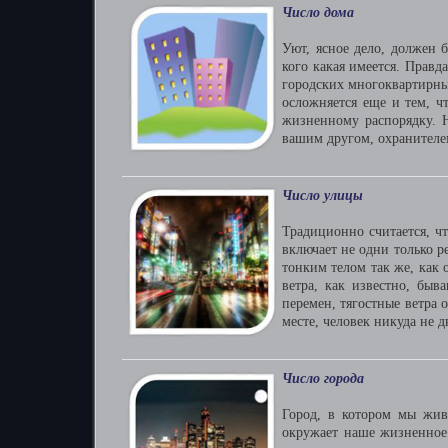
Число дома
Уют, ясное дело, должен 
кого какая имеется. Правд
городских многоквартирны
осложняется еще и тем, ч
жизненному распорядку. Н
вашим другом, охранителем
Число улицы
Традиционно считается, ч
включает не одни только р
тонким телом так же, как 
ветра, как известно, бы
перемен, тягостные ветра о
месте, человек никуда не д
Число города
Город, в котором мы жив
окружает наше жизненное 