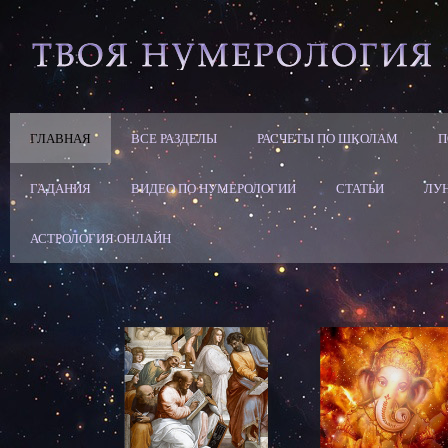
ГЛАВНАЯ
ВСЕ РАЗДЕЛЫ
РАСЧЕТЫ ПО ШКОЛАМ
П
ГАДАНИЯ
ВИДЕО ПО НУМЕРОЛОГИИ
СТАТЬИ
ЛУ
АСТРОЛОГИЯ ОНЛАЙН