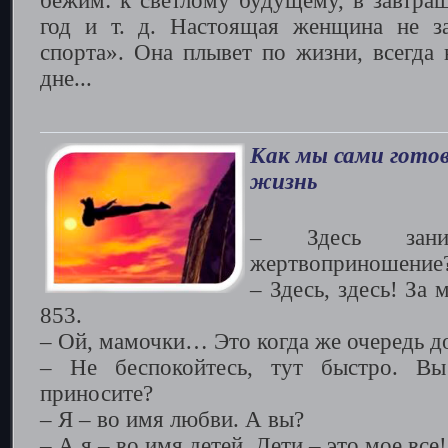
бежим: к светлому будущему, в завтра
год и т. д. Настоящая женщина не з
спорта». Она плывет по жизни, всегда 
дне...
Как мы сами гото
жизнь
– Здесь зани
жертвоприношение
– Здесь, здесь! За 
853.
– Ой, мамочки… Это когда же очередь д
– Не беспокойтесь, тут быстро. В
приносите?
– Я – во имя любви. А вы?
– А я – во имя детей. Дети – это мое все!