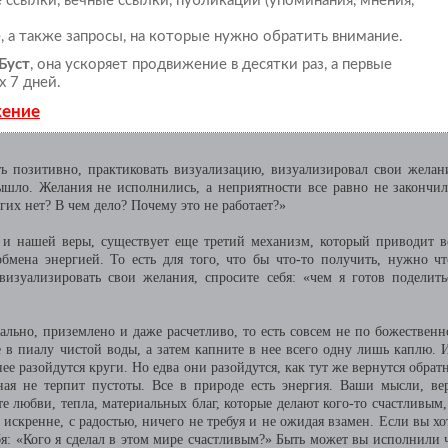
ссылки, вечные ссылки, публикации (упоминания, мнения,
, а также запросы, на которые нужно обратить внимание.
Буст
, она ускоряет продвижение в десятки раз, а первые
х 7 дней.
жение
ть позитивно, практиковать визуализацию, визуализировал свои желан
ышло. Желания не исполнились, а неприятности все равно не закончил
их нет? В чем дело? Почему это не работает?»
и нашей веры, существует еще третий механизм, который приводит в
мена энергией. То есть для того, что бы что-то получить, нужно чт
визуализировать свои желания, спросите себя: «чем я готов поделить
ально, приземлено и даже расчетливо, то есть совсем не по божественн
е в пиалу чистой воды, а затем капните в нее всего одну лишь каплю. 
нее разойдутся круги. Но едва они разойдутся, как тут же вернутся обратн
ная не терпит пустоты. Все в природе есть энергия. Ваши мысли, ве
е любви, тепла, материальных благ, которые делают кого-то счастливым,
искренне, с радостью, ничего не требуя и не ожидая взамен. Если вы хо
ебя: «Кого я сделал в этом мире счастливым?» Быть может вы исполнили 