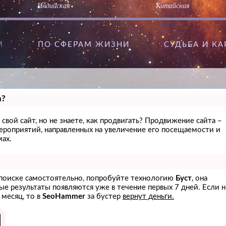
Индийская
Китайская
М
ПО СФЕРАМ ЖИЗНИ
CУДЬБА И К
а?
свой сайт, но не знаете, как продвигать? Продвижение сайта –
мероприятий, направленных на увеличение его посещаемости и
ах.
в поиске самостоятельно, попробуйте технологию
Буст
, она
вые результаты появляются уже в течение первых 7 дней. Если 
 месяц, то в
SeoHammer
за бустер
вернут деньги.