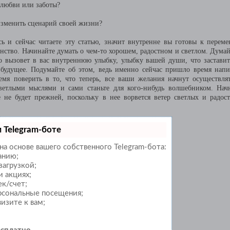
 любви или заботы?
 изменить сценарий своей жизни?
ь и сейчас читаете эту статью, значит внутренне вы готовы к переме
анство. Начинайте думать о чем-то хорошем, радостном и светлом. Думай
то вызовет в вас внутреннюю улыбку, улыбку вашей души, что заставит
 будущее. Подумайте об этом, ведь именно сейчас пришло время напи
мя поверить в то, что теперь, все ваши желания начнут осуществлят
ветлыми мыслями и сами станьте для кого-нибудь волшебником. Нач
 не будет прежней, поскольку в нее ворвется ветер светлых и радос
 Telegram-боте
на основе вашего собственного Telegram-бота:
анию;
загрузкой;
 акциях;
к/счет;
ерсональные посещения;
изите к вам;