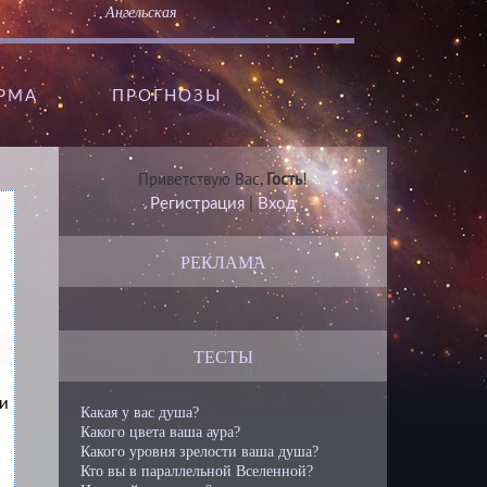
Ангельская
АРМА
ПРОГНОЗЫ
Приветствую Вас
,
Гость
!
Регистрация
|
Вход
РЕКЛАМА
ТЕСТЫ
ни
Какая у вас душа?
Какого цвета ваша аура?
Какого уровня зрелости ваша душа?
Кто вы в параллельной Вселенной?