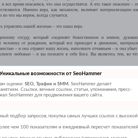
 все время опасаемся, что они осуществятся. А что такое опасение – эт
ществляются. Именно вера, как механизм, включает материализацию н
 во что мы верим, всегда случается.
ь управлять нашей жизнью – это наша вера.
енному сосуду, который соединяет божественное и земное, духовн
й человеку от рождения, который все приводит в движение, материал
истью – и она отравит вашу жизнь, наполните отчаяньем – и она убьет 
лните любовью – и вы познаете в себе Бога. Вы являетесь тем, во чт
Уникальные возможности от SeoHammer
там оценки:
SEO, Трафик и SMM.
SeoHammer делает
нятием. Ссылки, вечные ссылки, статьи, упоминания, пресс-
иал SeoHammer для продвижения вашего сайта.
ный подбор запросов, покупка самых лучших ссылок с высокой
более чем 100 показателям и ежедневный пересчет показателе