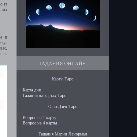
о та
аших
ое и
изуя
вас,
о вы
ГАДАНИЯ ОНЛАЙН
Карты Таро
.
Карта дня
Гадания на картах Таро
.
Ошо Дзен Таро
.
Вопрос на 1 карту
Вопрос на 4 карты
й
.
Гадания Марии Ленорман