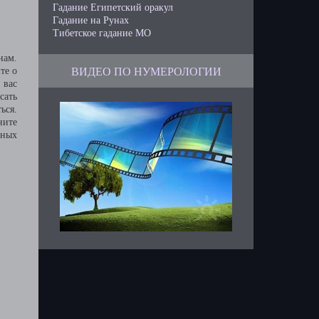
Гадание Египетский оракул
Гадание на Рунах
Тибетское гадание МО
нам.
ВИДЕО ПО НУМЕРОЛОГИИ
те о
 вас
сать
ься.
ните
тных