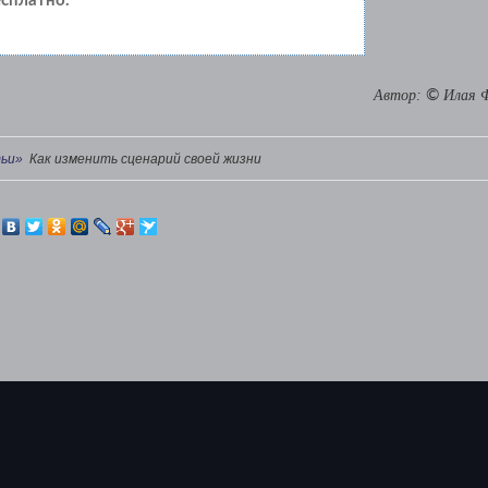
сплатно.
Автор:
©
Илая 
ьи»
Как изменить сценарий своей жизни