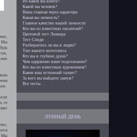
Из какой вы книги?
Какой вы человек?
Ваша главная черта характера
Какая вы личность?
Главное качество вашей личности
Кто вы из известных писателей?
Цветовой тест Люшера
ыми,
Тест Сонди
. Мы
Разбираетесь ли вы в людях?
будь
Тип вашего интеллекта
так,
Кто вы в глубине души?
нами
Чем одержимо ваше подсознание?
Кто вы из известных художников?
Каков ваш истинный талант?
свою
За кого вы выйдите замуж?
ремя
Все тесты...
зни.
 или
ь те
ляет
ЛУННЫЙ ДЕНЬ
тво,
ются
. Мы