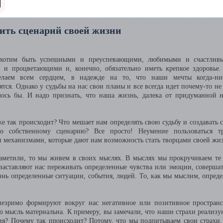
ить сценарий своей жизни
хотим быть успешными и преуспевающими, любимыми и счастлив
 и процветающими и, конечно, обязательно иметь крепкое здоровье
елаем всем сердцем, в надежде на то, что наши мечты когда-ни
ятся. Однако у судьбы на нас свои планы и все всегда идет почему-то не 
лось бы. И надо признать, что наша жизнь, далека от придуманной 
е так происходит? Что мешает нам определять свою судьбу и создавать 
о собственному сценарию? Все просто! Неумение пользоваться т
 механизмами, которые дают нам возможность стать творцами своей жи
аметили, то мы живем в своих мыслях. В мыслях мы прокручиваем те
аставляют нас переживать определенные чувства или эмоции, совершат
ь определенные ситуации, события, людей. То, как мы мыслим, опреде
езримо формируют вокруг нас негативное или позитивное пространс
то мысль материальна. К примеру, вы замечали, что наши страхи реализу
ния? Почему так происходит? Потому, что мы подпитываем свои страхи