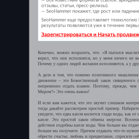
— Все известные форматы ссылок: арендные 
отзывы, статьи, пресс-релизы).
— SeoHammer покажет, где рост или падение
SeoHammer еще предоставляет технологию
результаты появляются уже в течение первы
Зарегистрироваться и Начать продви
Конечно, можно возразить, что: «Я пытался мысли
верил, что они исполнятся, но у меня ничего не в
Почему у одних людей желания исполняются, а у друг
А дело в том, что помимо позитивного мышления 
движение – это Божественный закон священного об
непременно отдать взамен. Поэтому, прежде, чем 
Миром?» Это очень важно!
И если вам кажется, что это звучит слишком матери
тогда давайте рассмотрим простой пример. Наберит
увидите, что едва капля коснется глади воды, как от 
капле. Это простой закон обмена энергии. Вселен
действия подобны капле воды. Чем больше вы отдает
больше вы получаете. Причем отдавать что-то нужно 
обрести счастье, любовь и процветание, спросите с