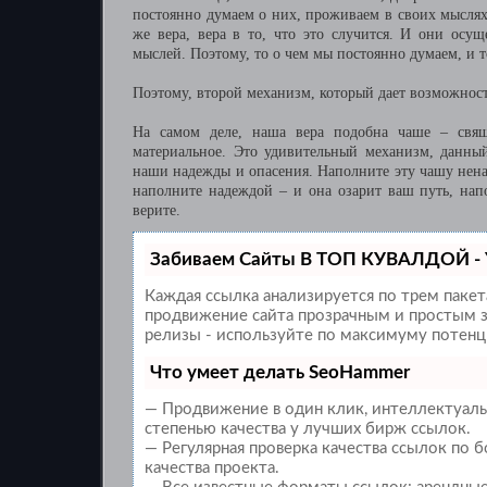
постоянно думаем о них, проживаем в своих мыслях и
же вера, вера в то, что это случится. И они осу
мыслей. Поэтому, то о чем мы постоянно думаем, и то
Поэтому, второй механизм, который дает возможност
На самом деле, наша вера подобна чаше – свящ
материальное. Это удивительный механизм, данны
наши надежды и опасения. Наполните эту чашу ненав
наполните надеждой – и она озарит ваш путь, напо
верите.
Забиваем Сайты В ТОП КУВАЛДОЙ - 
Каждая ссылка анализируется по трем паке
продвижение сайта прозрачным и простым за
релизы - используйте по максимуму потенц
Что умеет делать SeoHammer
— Продвижение в один клик, интеллектуаль
степенью качества у лучших бирж ссылок.
— Регулярная проверка качества ссылок по 
качества проекта.