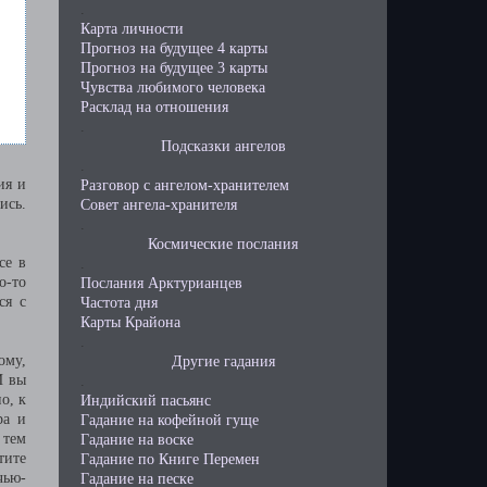
.
Карта личности
Прогноз на будущее 4 карты
Прогноз на будущее 3 карты
Чувства любимого человека
Расклад на отношения
.
Подсказки ангелов
.
ия и
Разговор с ангелом-хранителем
ись.
Совет ангела-хранителя
.
Космические послания
се в
.
о-то
Послания Арктурианцев
ся с
Частота дня
Карты Крайона
.
ому,
Другие гадания
И вы
.
о, к
Индийский пасьянс
ра и
Гадание на кофейной гуще
 тем
Гадание на воске
тите
Гадание по Книге Перемен
чью-
Гадание на песке