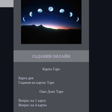
ГАДАНИЯ ОНЛАЙН
Карты Таро
.
Карта дня
Гадания на картах Таро
.
Ошо Дзен Таро
.
Вопрос на 1 карту
Вопрос на 4 карты
.