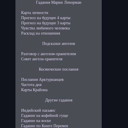
Гадания Марии Ленорман
.
Карта личности
Прогноз на будущее 4 карты
Прогноз на будущее 3 карты
Чувства любимого человека
Расклад на отношения
.
Подсказки ангелов
.
Разговор с ангелом-хранителем
Совет ангела-хранителя
.
Космические послания
.
Послания Арктурианцев
Частота дня
Карты Крайона
.
Другие гадания
.
Индийский пасьянс
Гадание на кофейной гуще
Гадание на воске
Гадание по Книге Перемен