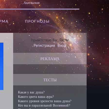
Ангельская
АРМА
ПРОГНОЗЫ
Приветствую Вас
,
Гость
!
Регистрация
|
Вход
РЕКЛАМА
ТЕСТЫ
Какая у вас душа?
Какого цвета ваша аура?
Какого уровня зрелости ваша душа?
Кто вы в параллельной Вселенной?