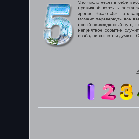
Это число несет в себе мас
привычной колеи и заставля
зрения. Число «5» – это кап
момент перевернуть все вве
новый неизведанный путь, о
неприятное событие служит
свободно дышать и думать. С