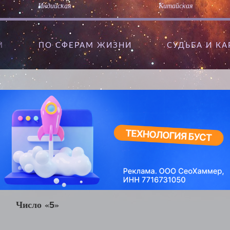
Индийская
Китайская
М
ПО СФЕРАМ ЖИЗНИ
CУДЬБА И К
Число «
»
5