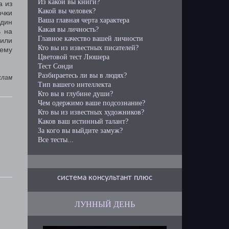
Из какой вы книги?
а из
Какой вы человек?
очки
Ваша главная черта характера
один
Какая вы личность?
ь на
Главное качество вашей личности
 или
Кто вы из известных писателей?
 ему
Цветовой тест Люшера
Тест Сонди
Разбираетесь ли вы в людях?
слам
Тип вашего интеллекта
Кто вы в глубине души?
Чем одержимо ваше подсознание?
Кто вы из известных художников?
Каков ваш истинный талант?
За кого вы выйдите замуж?
Все тесты...
система консультант плюс
ЛУННЫЙ ДЕНЬ