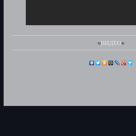
≈
ВИДЕО
≈