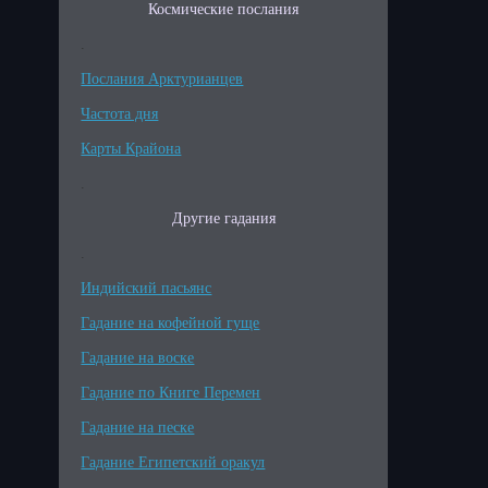
Космические послания
.
Послания Арктурианцев
Частота дня
Карты Крайона
.
Другие гадания
.
Индийский пасьянс
Гадание на кофейной гуще
Гадание на воске
Гадание по Книге Перемен
Гадание на песке
Гадание Египетский оракул