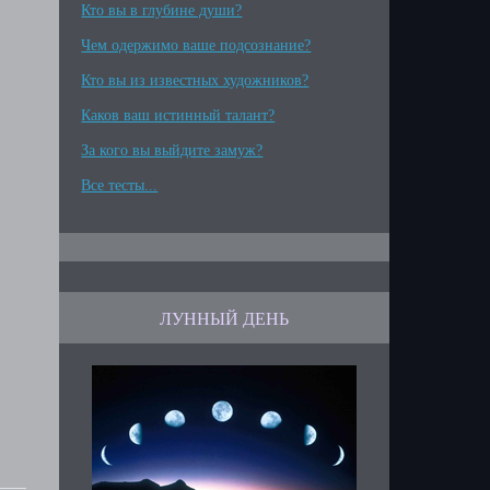
Кто вы в глубине души?
Чем одержимо ваше подсознание?
Кто вы из известных художников?
Каков ваш истинный талант?
За кого вы выйдите замуж?
Все тесты...
ЛУННЫЙ ДЕНЬ