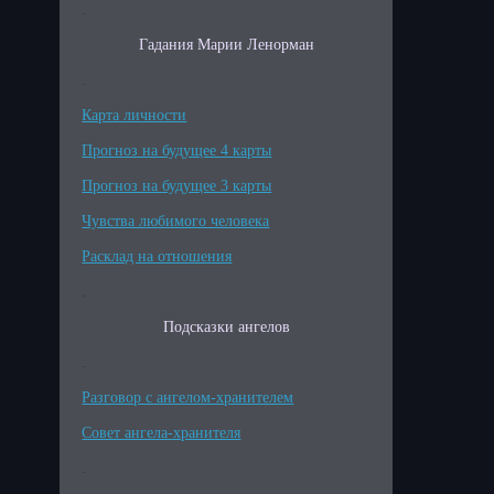
.
Гадания Марии Ленорман
.
Карта личности
Прогноз на будущее 4 карты
Прогноз на будущее 3 карты
Чувства любимого человека
Расклад на отношения
.
Подсказки ангелов
.
Разговор с ангелом-хранителем
Совет ангела-хранителя
.