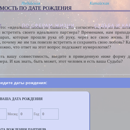
Индийская
Китайская
МОСТЬ ПО ДАТЕ РОЖДЕНИЯ
М
ПО СФЕРАМ ЖИЗНИ
CУДЬБА И К
то: «идеальной любви не бывает». Но согласитесь, кто из нас хот
л встретить своего идеального партнера? Временами, нам приход
арах, которые прошли рука об руку, через все свою жизнь. 
, почему же им так повезло встретить и сохранить свою любовь? К
можно, что ответ на этот вопрос подскажет нумерология!?
ать вашу совместимость, введите в приведенную ниже форму 
ера. И как знать, быть может, этот человек и есть ваша Судьба?
едите даты рождения:
ВАША ДАТА РОЖДЕНИЯ
Месяц:
Год:
АТА РОЖДЕНИЯ ПАРТНЕРА