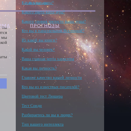
Ангельская
Какая у вас душа?
Какого цвета ваша аура?
Какого уровня зрелости ваша душа?
АРМА
ПРОГНОЗЫ
я бы
Кто вы в параллельной Вселенной?
ится
И мы
Из какой вы книги?
акой
Какой вы человек?
даты
Ваша главная черта характера
Какая вы личность?
Главное качество вашей личности
Кто вы из известных писателей?
Цветовой тест Люшера
Тест Сонди
Разбираетесь ли вы в людях?
Тип вашего интеллекта