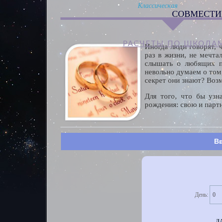
Классическая
СОВМЕСТИ
РАСЧЕТЫ ПО ШКОЛА
Иногда люди говорят, ч
раз в жизни, не мечта
слышать о любящих п
невольно думаем о том
секрет они знают? Воз
Для того, что бы узн
рождения: свою и партн
Вв
День:
Д