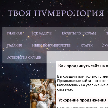
ГЛАВНАЯ
ВСЕ РАЗДЕЛЫ
РАСЧЕТЫ ПО ШКОЛАМ
П
ГАДАНИЯ
ВИДЕО ПО НУМЕРОЛОГИИ
СТАТЬИ
ЛУ
АСТРОЛОГИЯ ОНЛАЙН
Как продвинуть сайт на 
Вы создали или только планир
Продвижение сайта – это не 
направленных на увеличение 
системах.
Ускорение продвижения