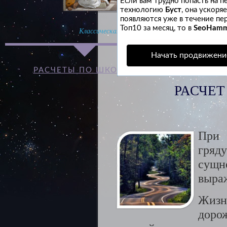
Если вам трудно попасть на п
технологию
Буст
, она ускоря
появляются уже в течение пер
Топ10 за месяц, то в
SeoHam
Классическая
Индийская
Начать продвижени
РАСЧЕТЫ ПО ШКОЛАМ
ПО СФЕРА
РАСЧЕ
При 
гряд
сущн
выраж
Жиз
доро