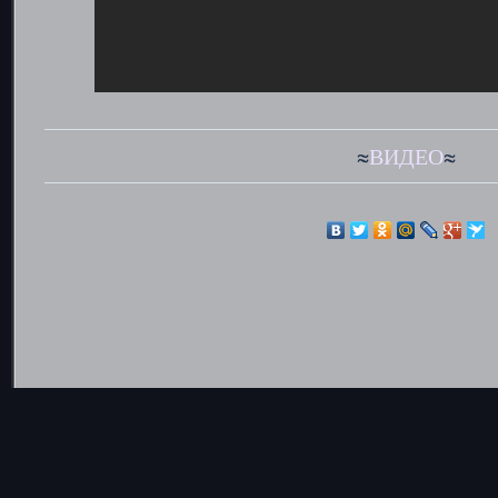
≈
ВИДЕО
≈