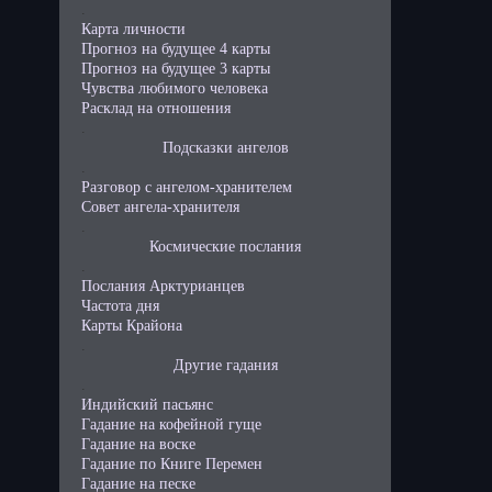
.
Карта личности
Прогноз на будущее 4 карты
Прогноз на будущее 3 карты
Чувства любимого человека
Расклад на отношения
.
Подсказки ангелов
.
Разговор с ангелом-хранителем
Совет ангела-хранителя
.
Космические послания
.
Послания Арктурианцев
Частота дня
Карты Крайона
.
Другие гадания
.
Индийский пасьянс
Гадание на кофейной гуще
Гадание на воске
Гадание по Книге Перемен
Гадание на песке