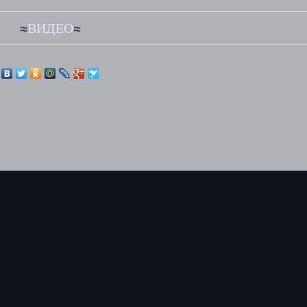
≈
ВИДЕО
≈