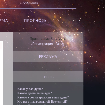
Ангельская
АРМА
ПРОГНОЗЫ
Приветствую Вас
,
Гость
!
Регистрация
|
Вход
ь
РЕКЛАМА
ТЕСТЫ
Какая у вас душа?
Какого цвета ваша аура?
Какого уровня зрелости ваша душа?
Кто вы в параллельной Вселенной?