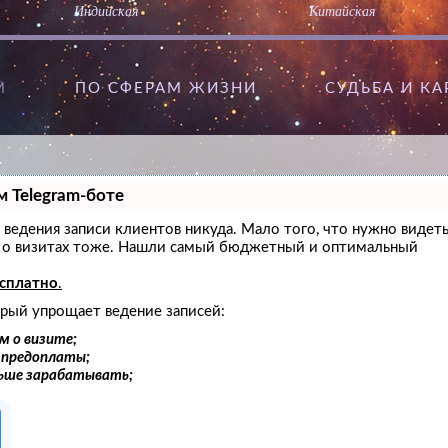
Индийская
Китайская
М
ПО СФЕРАМ ЖИЗНИ
CУДЬБА И К
м Telegram-боте
ез ведения записи клиентов никуда. Мало того, что нужно видет
ам о визитах тоже. Нашли самый бюджетный и оптимальный
есплатно
.
орый упрощает ведение записей:
м о визите;
и предоплаты;
льше зарабатывать;