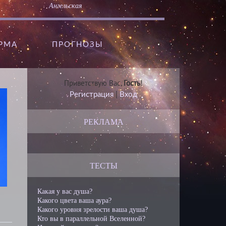
Ангельская
АРМА
ПРОГНОЗЫ
Приветствую Вас
,
Гость
!
Регистрация
|
Вход
РЕКЛАМА
ТЕСТЫ
Какая у вас душа?
Какого цвета ваша аура?
Какого уровня зрелости ваша душа?
Кто вы в параллельной Вселенной?