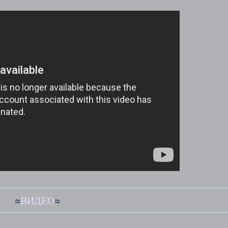
≈
ВИДЕО
≈