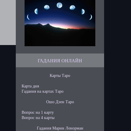
ГАДАНИЯ ОНЛАЙН
Карты Таро
.
Карта дня
Гадания на картах Таро
.
Ошо Дзен Таро
.
Вопрос на 1 карту
Вопрос на 4 карты
.
Гадания Марии Ленорман