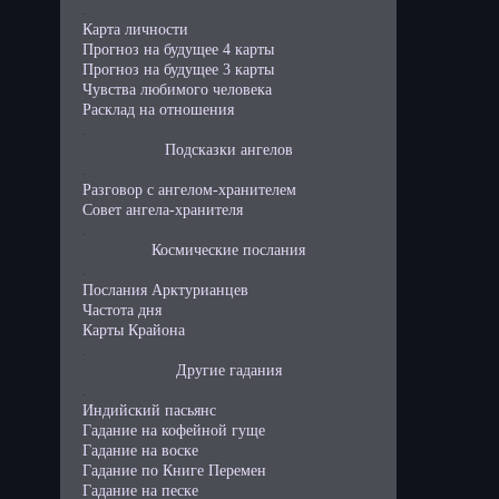
.
Карта личности
Прогноз на будущее 4 карты
Прогноз на будущее 3 карты
Чувства любимого человека
Расклад на отношения
.
Подсказки ангелов
.
Разговор с ангелом-хранителем
Совет ангела-хранителя
.
Космические послания
.
Послания Арктурианцев
Частота дня
Карты Крайона
.
Другие гадания
.
Индийский пасьянс
Гадание на кофейной гуще
Гадание на воске
Гадание по Книге Перемен
Гадание на песке